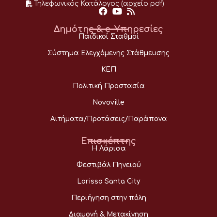
Τηλεφωνικός Κατάλογος (αρχείο pdf)
Δημότης & e-Υπηρεσίες
Παιδικοί Σταθμοί
Σύστημα Ελεγχόμενης Στάθμευσης
ΚΕΠ
Πολιτική Προστασία
Novoville
Αιτήματα/Προτάσεις/Παράπονα
Επισκέπτης
Η Λάρισα
Φεστιβάλ Πηνειού
Larissa Santa City
Περιήγηση στην πόλη
Διαμονή & Μετακίνηση