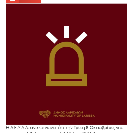
Η Δ.Ε.Υ.Α.Λ. ανακοινώνει ότι την
Τρίτη 8
Οκτωβρίου
,
για