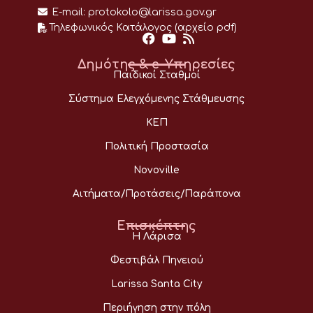
E-mail:
protokolo@larissa.gov.gr
Τηλεφωνικός Κατάλογος (αρχείο pdf)
Δημότης & e-Υπηρεσίες
Παιδικοί Σταθμοί
Σύστημα Ελεγχόμενης Στάθμευσης
ΚΕΠ
Πολιτική Προστασία
Novoville
Αιτήματα/Προτάσεις/Παράπονα
Επισκέπτης
Η Λάρισα
Φεστιβάλ Πηνειού
Larissa Santa City
Περιήγηση στην πόλη