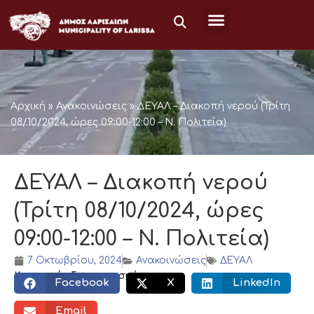
Μετάβαση
στο
περιεχόμενο
Αρχική
»
Ανακοινώσεις
»
ΔΕΥΑΛ – Διακοπή νερού (Τρίτη
08/10/2024, ώρες 09:00-12:00 – Ν. Πολιτεία)
ΔΕΥΑΛ – Διακοπή νερού
(Τρίτη 08/10/2024, ώρες
09:00-12:00 – Ν. Πολιτεία)
7 Οκτωβρίου, 2024
Ανακοινώσεις
ΔΕΥΑΛ
Κοινωνικός διαμοιρασμός:
Facebook
X
LinkedIn
Email