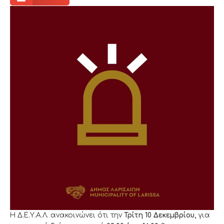
Η Δ.Ε.Υ.Α.Λ. ανακοινώνει ότι την
Τρίτη 10 Δεκεμβρίου
,
για