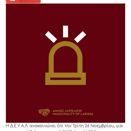
Η Δ.Ε.Υ.Α.Λ. ανακοινώνει ότι την Τρίτη 26 Νοεμβρίου, για