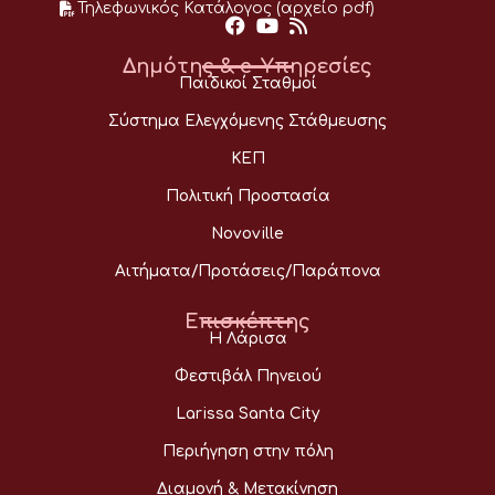
Τηλεφωνικός Κατάλογος (αρχείο pdf)
Δημότης & e-Υπηρεσίες
Παιδικοί Σταθμοί
Σύστημα Ελεγχόμενης Στάθμευσης
ΚΕΠ
Πολιτική Προστασία
Novoville
Αιτήματα/Προτάσεις/Παράπονα
Επισκέπτης
Η Λάρισα
Φεστιβάλ Πηνειού
Larissa Santa City
Περιήγηση στην πόλη
Διαμονή & Μετακίνηση