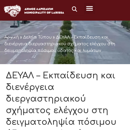
Μετάβαση
στο
περιεχόμενο
Αρχική
»
Δελτία Τύπου
»
ΔΕΥΑΛ – Εκπαίδευση και
διενέργεια διεργαστηριακού σχήματος ελέγχου στη
δειγματοληψία πόσιμου ύδατος και λυμάτων
ΔΕΥΑΛ – Εκπαίδευση και
διενέργεια
διεργαστηριακού
σχήματος ελέγχου στη
δειγματοληψία πόσιμου