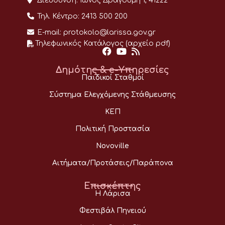
Διεύθυνση:
Ίωνος Δραγούμη 1, 41222
Τηλ. Κέντρο:
2413 500 200
E-mail:
protokolo@larissa.gov.gr
Τηλεφωνικός Κατάλογος (αρχείο pdf)
Δημότης & e-Υπηρεσίες
Παιδικοί Σταθμοί
Σύστημα Ελεγχόμενης Στάθμευσης
ΚΕΠ
Πολιτική Προστασία
Novoville
Αιτήματα/Προτάσεις/Παράπονα
Επισκέπτης
Η Λάρισα
Φεστιβάλ Πηνειού