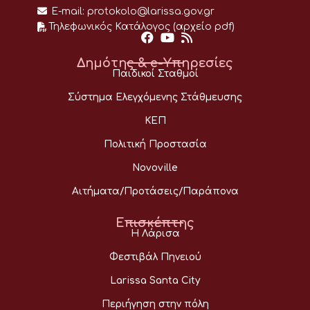
E-mail:
protokolo@larissa.gov.gr
Τηλεφωνικός Κατάλογος (αρχείο pdf)
Δημότης & e-Υπηρεσίες
Παιδικοί Σταθμοί
Σύστημα Ελεγχόμενης Στάθμευσης
ΚΕΠ
Πολιτική Προστασία
Novoville
Αιτήματα/Προτάσεις/Παράπονα
Επισκέπτης
Η Λάρισα
Φεστιβάλ Πηνειού
Larissa Santa City
Περιήγηση στην πόλη