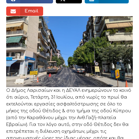
Email
Ο Δήμος Λαρισαίων και η ΔΕΥΑΛ ενημερώνουν το κοινό
ότι αύριο, Τετάρτη, 31 Ιουλίου, από νωρίς το πρωί θα
εκτελούνται εργασίες ασφαλτόστρωσης σε όλο το
μήκος της οδού Θέτιδος & στο τμήμα της οδού Κύπρου
(από την Καραθάνου μέχρι την Ανθ.Γαζή-πλατεία
Εβραίων). Για τον λόγο αυτό, στην οδό Θέτιδος δεν θα
επιτρέπεται η διέλευση οχημάτων, μέχρι τις
απογευματινές ώρες της ίδιας μέρας, οπότε και θα