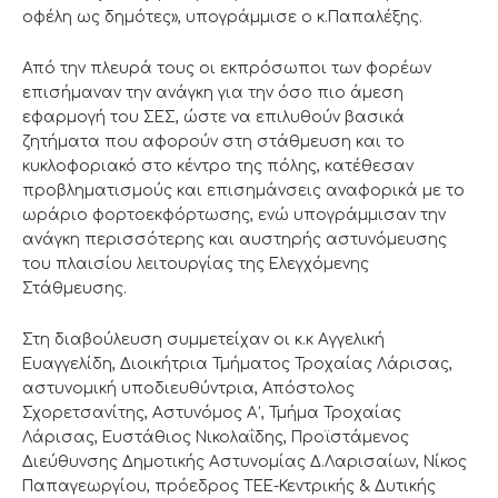
οφέλη ως δημότες», υπογράμμισε ο κ.Παπαλέξης.
Από την πλευρά τους οι εκπρόσωποι των φορέων
επισήμαναν την ανάγκη για την όσο πιο άμεση
εφαρμογή του ΣΕΣ, ώστε να επιλυθούν βασικά
ζητήματα που αφορούν στη στάθμευση και το
κυκλοφοριακό στο κέντρο της πόλης, κατέθεσαν
προβληματισμούς και επισημάνσεις αναφορικά με το
ωράριο φορτοεκφόρτωσης, ενώ υπογράμμισαν την
ανάγκη περισσότερης και αυστηρής αστυνόμευσης
του πλαισίου λειτουργίας της Ελεγχόμενης
Στάθμευσης.
Στη διαβούλευση συμμετείχαν οι κ.κ Αγγελική
Ευαγγελίδη, Διοικήτρια Τμήματος Τροχαίας Λάρισας,
αστυνομική υποδιευθύντρια, Απόστολος
Σχορετσανίτης, Αστυνόμος Α’, Τμήμα Τροχαίας
Λάρισας, Ευστάθιος Νικολαΐδης, Προϊστάμενος
Διεύθυνσης Δημοτικής Αστυνομίας Δ.Λαρισαίων, Νίκος
Παπαγεωργίου, πρόεδρος ΤΕΕ-Κεντρικής & Δυτικής