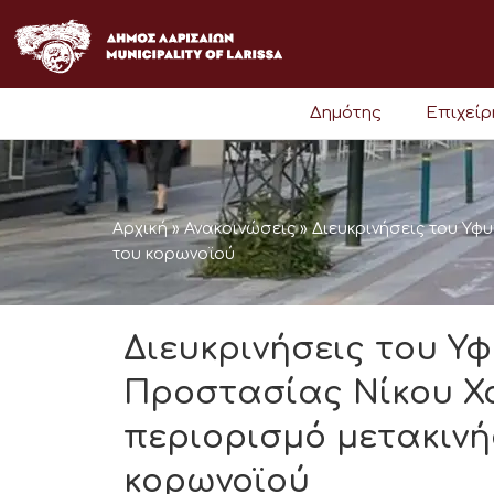
Μετάβαση
στο
περιεχόμενο
Δημότης
Επιχεί
Αρχική
»
Ανακοινώσεις
»
Διευκρινήσεις του Υφ
του κορωνοϊού
Διευκρινήσεις του Υ
Προστασίας Νίκου Χα
περιορισμό μετακινή
κορωνοϊού