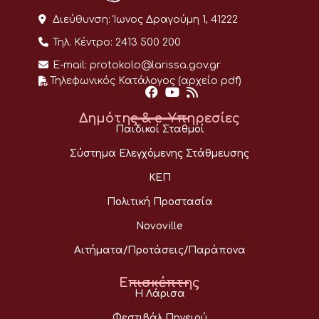
Διεύθυνση:
Ίωνος Δραγούμη 1, 41222
Τηλ. Κέντρο:
2413 500 200
E-mail:
protokolo@larissa.gov.gr
Τηλεφωνικός Κατάλογος (αρχείο pdf)
Δημότης & e-Υπηρεσίες
Παιδικοί Σταθμοί
Σύστημα Ελεγχόμενης Στάθμευσης
ΚΕΠ
Πολιτική Προστασία
Novoville
Αιτήματα/Προτάσεις/Παράπονα
Επισκέπτης
Η Λάρισα
Φεστιβάλ Πηνειού