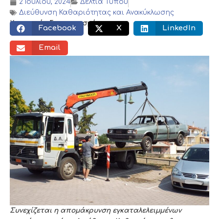
2 Ιουλίου, 2024
Δελτία Τύπου
Διεύθυνση Καθαριότητας και Ανακύκλωσης
Κοινωνικός διαμοιρασμός:
Facebook
X
LinkedIn
Email
Συνεχίζεται η απομάκρυνση εγκαταλελειμμένων