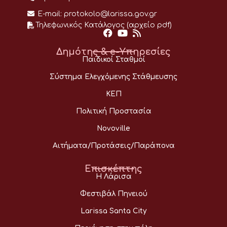
E-mail:
protokolo@larissa.gov.gr
Τηλεφωνικός Κατάλογος (αρχείο pdf)
Δημότης & e-Υπηρεσίες
Παιδικοί Σταθμοί
Σύστημα Ελεγχόμενης Στάθμευσης
ΚΕΠ
Πολιτική Προστασία
Novoville
Αιτήματα/Προτάσεις/Παράπονα
Επισκέπτης
Η Λάρισα
Φεστιβάλ Πηνειού
Larissa Santa City