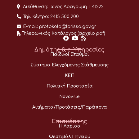
Διεύθυνση:
Ίωνος Δραγούμη 1, 41222
Τηλ. Κέντρο:
2413 500 200
E-mail:
protokolo@larissa.gov.gr
Τηλεφωνικός Κατάλογος (αρχείο pdf)
Δημότης & e-Υπηρεσίες
Παιδικοί Σταθμοί
Σύστημα Ελεγχόμενης Στάθμευσης
ΚΕΠ
Πολιτική Προστασία
Novoville
Αιτήματα/Προτάσεις/Παράπονα
Επισκέπτης
Η Λάρισα
Φεστιβάλ Πηνειού