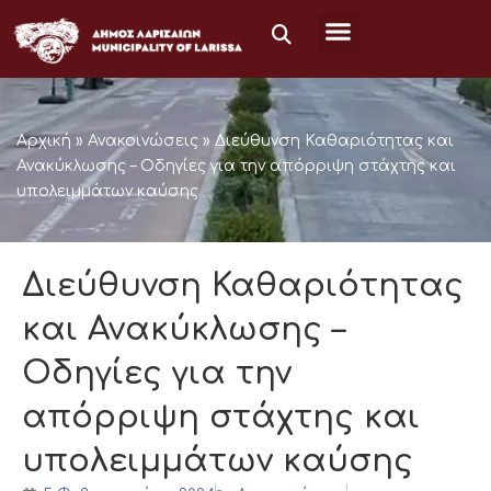
Μετάβαση
στο
περιεχόμενο
Αρχική
»
Ανακοινώσεις
»
Διεύθυνση Καθαριότητας και
Ανακύκλωσης – Οδηγίες για την απόρριψη στάχτης και
υπολειμμάτων καύσης
Διεύθυνση Καθαριότητας
και Ανακύκλωσης –
Οδηγίες για την
απόρριψη στάχτης και
υπολειμμάτων καύσης