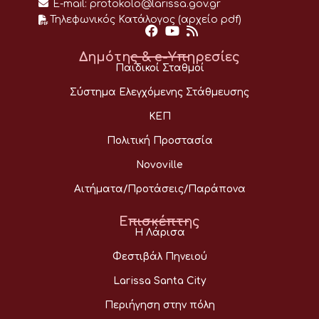
E-mail:
protokolo@larissa.gov.gr
Τηλεφωνικός Κατάλογος (αρχείο pdf)
Δημότης & e-Υπηρεσίες
Παιδικοί Σταθμοί
Σύστημα Ελεγχόμενης Στάθμευσης
ΚΕΠ
Πολιτική Προστασία
Novoville
Αιτήματα/Προτάσεις/Παράπονα
Επισκέπτης
Η Λάρισα
Φεστιβάλ Πηνειού
Larissa Santa City
Περιήγηση στην πόλη