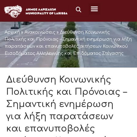
Μετάβαση
στο
περιεχόμενο
Αρχική
»
Ανακοινώσεις
»
Διεύθυνση Κοινωνικής
Πολιτικής και Πρόνοιας – Σημαντική ενημέρωση για λήξη
παρατάσεων και επανυποβολές αιτήσεων Κοινωνικού
Εισοδήματος Αλληλεγγύης και Επιδόματος Στέγασης
Διεύθυνση Κοινωνικής
Πολιτικής και Πρόνοιας –
Σημαντική ενημέρωση
για λήξη παρατάσεων
και επανυποβολές