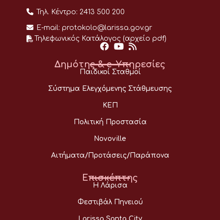
Τηλ. Κέντρο:
2413 500 200
E-mail:
protokolo@larissa.gov.gr
Τηλεφωνικός Κατάλογος (αρχείο pdf)
Δημότης & e-Υπηρεσίες
Παιδικοί Σταθμοί
Σύστημα Ελεγχόμενης Στάθμευσης
ΚΕΠ
Πολιτική Προστασία
Novoville
Αιτήματα/Προτάσεις/Παράπονα
Επισκέπτης
Η Λάρισα
Φεστιβάλ Πηνειού
Larissa Santa City