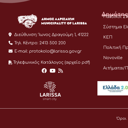
Δημότης
Παιδικοί Σ
Σύστημα Ελ
Διεύθυνση:
Ίωνος Δραγούμη 1, 41222
ΚΕΠ
Τηλ. Κέντρο:
2413 500 200
Πολιτική Π
E-mail:
protokolo@larissa.gov.gr
Novoville
Τηλεφωνικός Κατάλογος (αρχείο pdf)
Αιτήματα/
Όροι