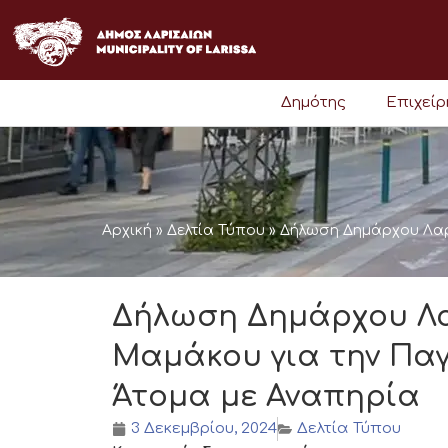
Μετάβαση
στο
περιεχόμενο
Δημότης
Επιχεί
Αρχική
»
Δελτία Τύπου
»
Δήλωση Δημάρχου Λαρ
Δήλωση Δημάρχου Λα
Μαμάκου για την Παγ
Άτομα με Αναπηρία
3 Δεκεμβρίου, 2024
Δελτία Τύπου