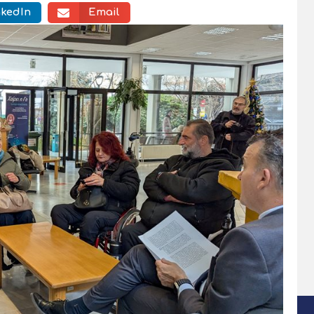
nkedIn
Email