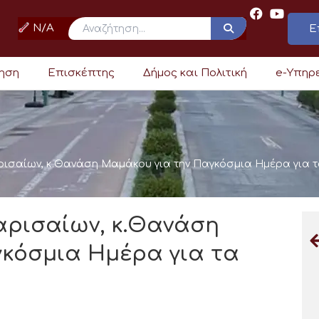
N/A
Ε
ρηση
Επισκέπτης
Δήμος και Πολιτική
e-Υπηρ
ισαίων, κ.Θανάση Μαμάκου για την Παγκόσμια Ημέρα για τ
ρισαίων, κ.Θανάση
κόσμια Ημέρα για τα