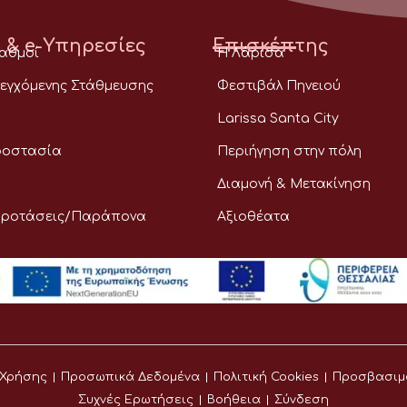
 & e-Υπηρεσίες
Επισκέπτης
ταθμοί
Η Λάρισα
εγχόμενης Στάθμευσης
Φεστιβάλ Πηνειού
Larissa Santa City
ροστασία
Περιήγηση στην πόλη
Διαμονή & Μετακίνηση
Προτάσεις/Παράπονα
Αξιοθέατα
 Χρήσης
Προσωπικά Δεδομένα
Πολιτική Cookies
Προσβασιμ
Συχνές Ερωτήσεις
Βοήθεια
Σύνδεση