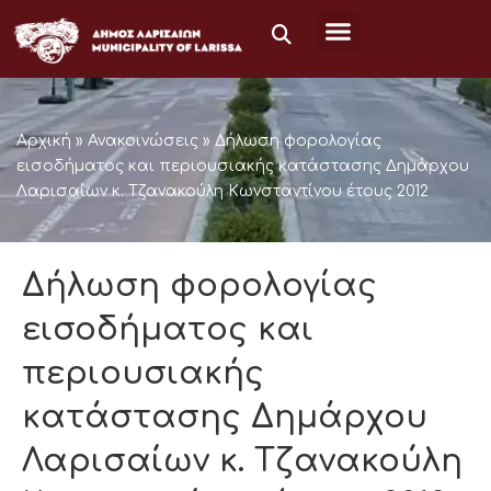
Μετάβαση
στο
περιεχόμενο
Αρχική
»
Ανακοινώσεις
»
Δήλωση φορολογίας
εισοδήματος και περιουσιακής κατάστασης Δημάρχου
Λαρισαίων κ. Τζανακούλη Κωνσταντίνου έτους 2012
Δήλωση φορολογίας
εισοδήματος και
περιουσιακής
κατάστασης Δημάρχου
Λαρισαίων κ. Τζανακούλη