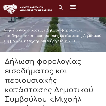
Μετάβαση
στο
περιεχόμενο
Αρχική
»
Ανακοινώσεις
»
Δήλωση φορολογίας
εισοδήματος και περιουσιακής κατάστασης Δημοτικού
Συμβούλου κ.Μιχαήλ Μπεκύρη έτους 2011
Δήλωση φορολογίας
εισοδήματος και
περιουσιακής
κατάστασης Δημοτικού
Συμβούλου κ.Μιχαήλ