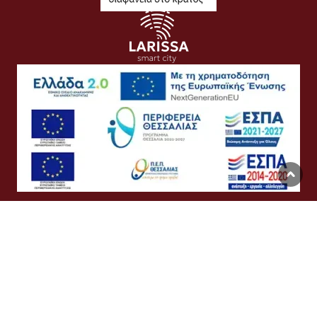
Όροι Χρήσης
Προσωπικά Δεδομένα
Πολιτική Cookies
Προσβασιμότητα
Συχνές Ερωτήσεις
Βοήθεια
Σύνδεση
English
Ελληνικά
©
Δήμος Λαρισαίων