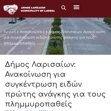
Μετάβαση
στο
περιεχόμενο
Αρχική
»
Ανακοινώσεις
»
Δήμος Λαρισαίων: Ανακοίνωση
για συγκέντρωση ειδών πρώτης ανάγκης για τους
πλημμυροπαθείς
Δήμος Λαρισαίων:
Ανακοίνωση για
συγκέντρωση ειδών
πρώτης ανάγκης για τους
πλημμυροπαθείς