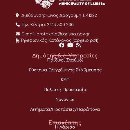
Διεύθυνση:
Ίωνος Δραγούμη 1, 41222
Τηλ. Κέντρο:
2413 500 200
E-mail:
protokolo@larissa.gov.gr
Τηλεφωνικός Κατάλογος (αρχείο pdf)
Δημότης & e-Υπηρεσίες
Παιδικοί Σταθμοί
Σύστημα Ελεγχόμενης Στάθμευσης
ΚΕΠ
Πολιτική Προστασία
Novoville
Αιτήματα/Προτάσεις/Παράπονα
Επισκέπτης
Η Λάρισα