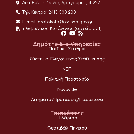
Διεύθυνση:
Ίωνος Δραγούμη 1, 41222
Τηλ. Κέντρο:
2413 500 200
E-mail:
protokolo@larissa.gov.gr
Τηλεφωνικός Κατάλογος (αρχείο pdf)
Δημότης & e-Υπηρεσίες
Παιδικοί Σταθμοί
Σύστημα Ελεγχόμενης Στάθμευσης
ΚΕΠ
Πολιτική Προστασία
Novoville
Αιτήματα/Προτάσεις/Παράπονα
Επισκέπτης
Η Λάρισα
Φεστιβάλ Πηνειού