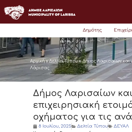
Μετάβαση
στο
περιεχόμενο
Δημότης
Επιχεί
Αρχική
»
Δελτία Τύπου
»
Δήμος Λαρισαίων και Δ
Λάρισας
Δήμος Λαρισαίων και
επιχειρησιακή ετοιμ
οχήματος για τις αν
8 Ιουλίου, 2025
Δελτία Τύπου
ΔΕΥΑΛ