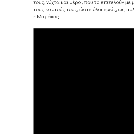
τους, νύχτα και μέρα, που το επιτελούν μ
τους εαυτούς τους, ώστε όλοι εμείς, ως πο
κ.Μαμάκος.