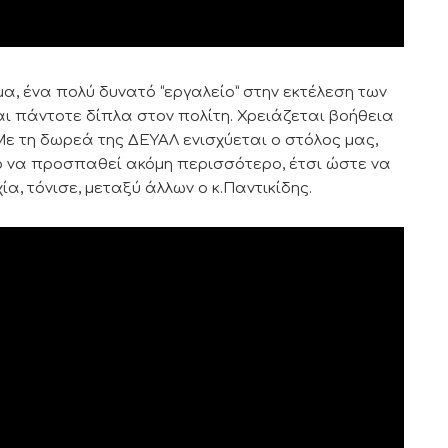
 ένα πολύ δυνατό “εργαλείο” στην εκτέλεση των
αι πάντοτε δίπλα στον πολίτη. Χρειάζεται βοήθεια
. Με τη δωρεά της ΔΕΥΑΛ ενισχύεται ο στόλος μας,
ό να προσπαθεί ακόμη περισσότερο, έτσι ώστε να
α, τόνισε, μεταξύ άλλων ο κ.Παντικίδης.