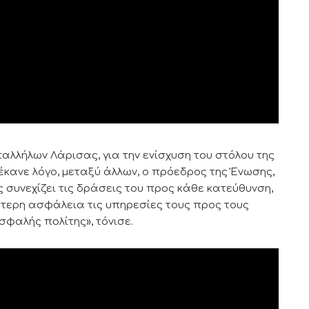
αλλήλων Λάρισας, για την ενίσχυση του στόλου της
έκανε λόγο, μεταξύ άλλων, ο πρόεδρος της Ένωσης,
 συνεχίζει τις δράσεις του προς κάθε κατεύθυνση,
ύτερη ασφάλεια τις υπηρεσίες τους προς τους
σφαλής πολίτης», τόνισε.