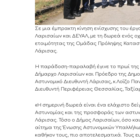
Σε μια έμπρακτη κίνηση ενίσχυσης του έρ
Λαρισαίων και ΔΕΥΑΛ, με τη δωρεά ενός οχ
ετοιμότητας της Ομάδας Πρόληψης Καταστ
Λάρισας.
Η παράδοση-παραλαβή έγινε το πρωί της Τ
Δήμαρχο Λαρισαίων και Πρόεδρο της Δημο
Αστυνομικό Διευθυντή Λάρισας, κ.Λοΐζο Παν
Διευθυντή Περιφέρειας Θεσσαλίας, Ταξίαρ
«Η σημερινή δωρεά είναι ένα ελάχιστο δε
Αστυνομίας και της προσφοράς των αστυνο
Λάρισας. Τόσο ο Δήμος Λαρισαίων, όσο κα
αίτημα της Ένωσης Αστυνομικών Υπαλλήλων
καθήκον τους, πιο αποτελεσματικά. Τους 