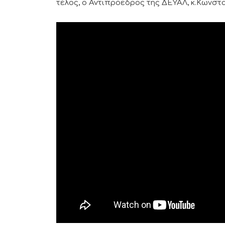
τέλος, ο Αντιπρόεδρος της ΔΕΥΑΛ, κ.Κωνστ