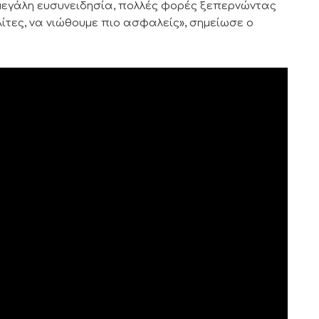
ε μεγάλη ευσυνειδησία, πολλές φορές ξεπερνώντας
λίτες, να νιώθουμε πιο ασφαλείς», σημείωσε ο