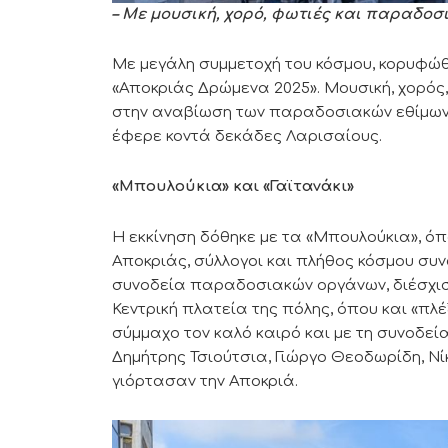
– Με μουσική, χορό, φωτιές και παραδοσ
Με μεγάλη συμμετοχή του κόσμου, κορυφώθ
«Αποκριάς Δρώμενα 2025». Μουσική, χορό
στην αναβίωση των παραδοσιακών εθίμων,
έφερε κοντά δεκάδες Λαρισαίους.
«Μπουλούκια» και «Γαϊτανάκι»
Η εκκίνηση δόθηκε με τα «Μπουλούκια», ό
Αποκριάς, σύλλογοι και πλήθος κόσμου συν
συνοδεία παραδοσιακών οργάνων, διέσχισα
Κεντρική πλατεία της πόλης, όπου και «πλέξ
σύμμαχο τον καλό καιρό και με τη συνοδεία
Δημήτρης Τσιούτσια, Γιώργο Θεοδωρίδη, Νί
γιόρτασαν την Αποκριά.