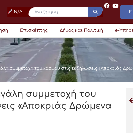
N/A
Ε
ρηση
Επισκέπτης
Δήμος και Πολιτική
e-Υπηρ
άλη συμμετοχή του κόσμου στις εκδηλώσεις «Αποκριάς Δρώ
εγάλη συμμετοχή του
σεις «Αποκριάς Δρώμενα