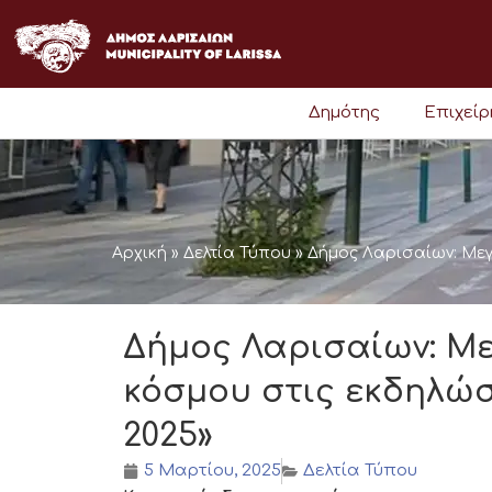
Μετάβαση
στο
περιεχόμενο
Δημότης
Επιχεί
Αρχική
»
Δελτία Τύπου
»
Δήμος Λαρισαίων: Μεγ
Δήμος Λαρισαίων: Μ
κόσμου στις εκδηλώ
2025»
5 Μαρτίου, 2025
Δελτία Τύπου