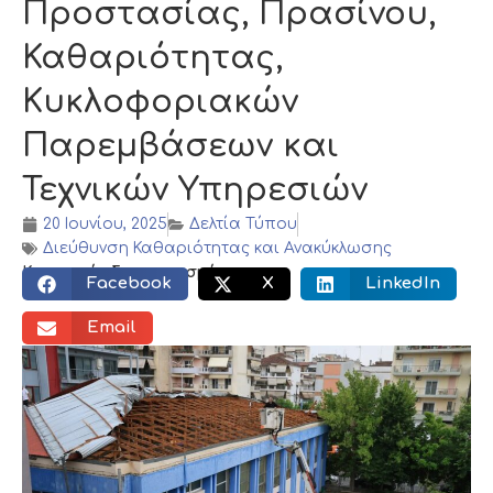
Προστασίας, Πρασίνου,
Καθαριότητας,
Κυκλοφοριακών
Παρεμβάσεων και
Τεχνικών Υπηρεσιών
20 Ιουνίου, 2025
Δελτία Τύπου
Διεύθυνση Καθαριότητας και Ανακύκλωσης
Κοινωνικός διαμοιρασμός:
Facebook
X
LinkedIn
Email