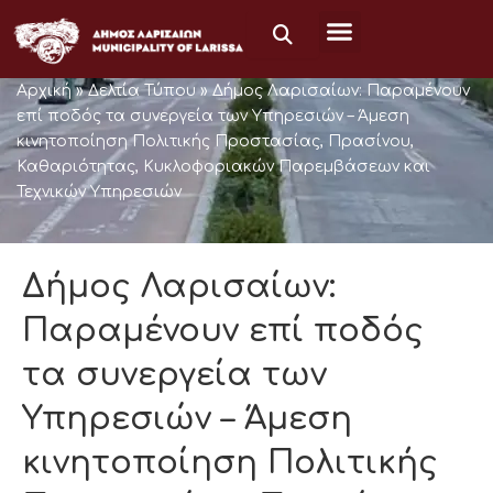
Μετάβαση
στο
περιεχόμενο
Αρχική
»
Δελτία Τύπου
»
Δήμος Λαρισαίων: Παραμένουν
επί ποδός τα συνεργεία των Υπηρεσιών – Άμεση
κινητοποίηση Πολιτικής Προστασίας, Πρασίνου,
Καθαριότητας, Κυκλοφοριακών Παρεμβάσεων και
Τεχνικών Υπηρεσιών
Δήμος Λαρισαίων:
Παραμένουν επί ποδός
τα συνεργεία των
Υπηρεσιών – Άμεση
κινητοποίηση Πολιτικής