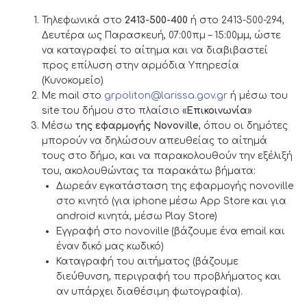
Τηλεφωνικά στο
2413-500-400
ή στο 2413-500-294,
Δευτέρα ως Παρασκευή, 07:00πμ – 15:00μμ, ώστε
να καταγραφεί το αίτημα και να διαβιβαστεί
προς επίλυση στην αρμόδια Υπηρεσία
(Κυνοκομείο)
Με mail στο
grpoliton@larissa.gov.gr
ή μέσω του
site του δήμου στο πλαίσιο «
Επικοινωνία
»
Μέσω
της εφαρμογής
Novoville
, όπου οι δημότες
μπορούν να δηλώσουν απευθείας το αίτημά
τους στο δήμο, και να παρακολουθούν την εξέλιξή
του, ακολουθώντας τα παρακάτω βήματα:
Δωρεάν εγκατάσταση της εφαρμογής novoville
στο κινητό (για iphone μέσω App Store και για
android κινητά, μέσω Play Store)
Εγγραφή στο novoville (βάζουμε ένα email και
έναν δικό μας κωδικό)
Καταγραφή του αιτήματος (βάζουμε
διεύθυνση, περιγραφή του προβλήματος και
αν υπάρχει διαθέσιμη φωτογραφία).