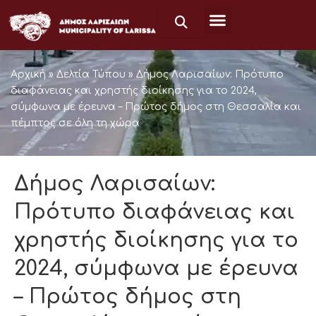
Μετάβαση
στο
περιεχόμενο
Αρχική
»
Δελτία Τύπου
»
Δήμος Λαρισαίων: Πρότυπο
διαφάνειας και χρηστής διοίκησης για το 2024,
σύμφωνα με έρευνα – Πρώτος δήμος στη Θεσσαλία και
πέμπτος σε όλη τη χώρα
Δήμος Λαρισαίων:
Πρότυπο διαφάνειας και
χρηστής διοίκησης για το
2024, σύμφωνα με έρευνα
– Πρώτος δήμος στη