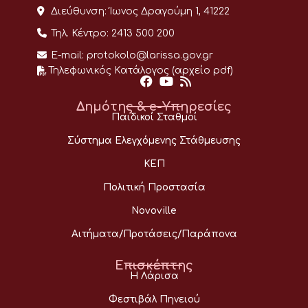
Διεύθυνση:
Ίωνος Δραγούμη 1, 41222
Τηλ. Κέντρο:
2413 500 200
E-mail:
protokolo@larissa.gov.gr
Τηλεφωνικός Κατάλογος (αρχείο pdf)
Δημότης & e-Υπηρεσίες
Παιδικοί Σταθμοί
Σύστημα Ελεγχόμενης Στάθμευσης
ΚΕΠ
Πολιτική Προστασία
Novoville
Αιτήματα/Προτάσεις/Παράπονα
Επισκέπτης
Η Λάρισα
Φεστιβάλ Πηνειού