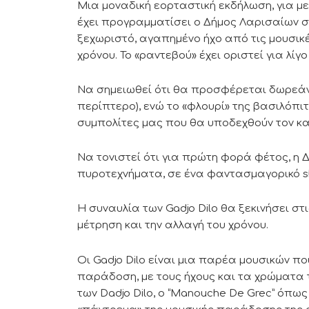
Μια μοναδική εορταστική εκδήλωση, για μεγ
έχει προγραμματίσει ο Δήμος Λαρισαίων στ
ξεχωριστό, αγαπημένο ήχο από τις μουσικέ
χρόνου. Το «ραντεβού» έχει οριστεί για λίγο 
Να σημειωθεί ότι θα προσφέρεται δωρεάν 
περίπτερο), ενώ το «φλουρί» της βασιλόπ
συμπολίτες μας που θα υποδεχθούν τον και
Να τονιστεί ότι για πρώτη φορά φέτος, η 
πυροτεχνήματα, σε ένα φαντασμαγορικό sh
Η συναυλία των Gadjo Dilo θα ξεκινήσει στις
μέτρηση και την αλλαγή του χρόνου.
Οι Gadjo Dilo είναι μια παρέα μουσικών που
παράδοση, με τους ήχους και τα χρώματα τ
των Dadjo Dilo, ο “Manouche De Grec” όπως 