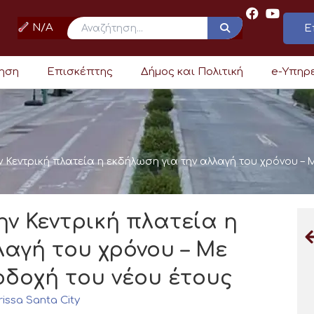
N/A
Ε
ρηση
Επισκέπτης
Δήμος και Πολιτική
e-Υπηρ
 Κεντρική πλατεία η εκδήλωση για την αλλαγή του χρόνου – Μ
ην Κεντρική πλατεία η
λαγή του χρόνου – Με
οδοχή του νέου έτους
rissa Santa City