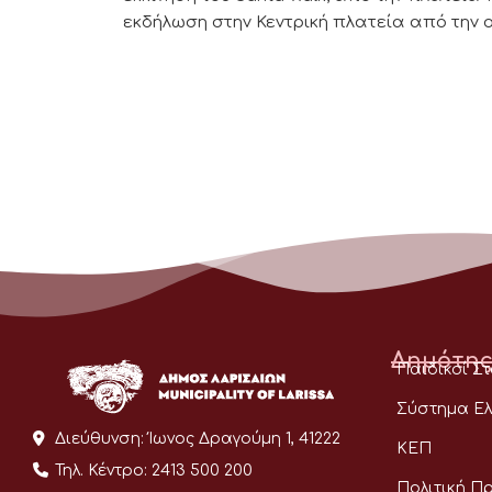
εκδήλωση στην Κεντρική πλατεία από την ο
Δημότης
Παιδικοί Σ
Σύστημα Ελ
Διεύθυνση:
Ίωνος Δραγούμη 1, 41222
ΚΕΠ
Τηλ. Κέντρο:
2413 500 200
Πολιτική Π