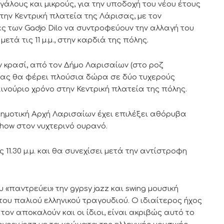
άλους και μικρούς, για την υποδοχή του νέου έτους
ην Κεντρική πλατεία της Λάρισας, με τον
ς των Gadjo Dilo να συντροφεύουν την αλλαγή του
μετά τις 11 μ.μ., στην καρδιά της πόλης.
κρασί, από τον Δήμο Λαρισαίων (στο ροζ
ιτας θα φέρει πλούσια δώρα σε δύο τυχερούς
νούριο χρόνο στην Κεντρική πλατεία της πόλης.
Δημοτική Αρχή Λαρισαίων έχει επιλέξει αθόρυβα
ow στον νυχτερινό ουρανό.
 11.30 μ.μ. και θα συνεχίσει μετά την αντίστροφη
 «παντρεύει» την gypsy jazz και swing μουσική
ου παλιού ελληνικού τραγουδιού. O ιδιαίτερος ήχος
τον αποκαλούν και οι ίδιοι, είναι ακριβώς αυτό το