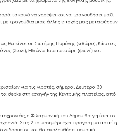
psy jazz με τα χρώματα της ελληνικής μουσικής.
ορά το κοινό να χορέψει και να τραγουδήσει μαζί
αι με τραγούδια μιας άλλης εποχής μας μεταφέρουν
σας θα είναι οι: Σωτήρης Πομόνης (κιθάρα), Κώστας
άνος (βιολί), Ηλιάνα Τσαπατσάρη (φωνή) και
ισαίων για τις γιορτές, σήμερα, Δευτέρα 30
 τα decks στη «σκηνή» της Κεντρικής πλατείας, από
ωτοχρονιάς, η Φιλαρμονική του Δήμου θα γεμίσει το
χρονιά. Στις 2 το μεσημέρι έχει προγραμματιστεί η
 Ταχυδρομείου και θα ακολουθήσει μουσική