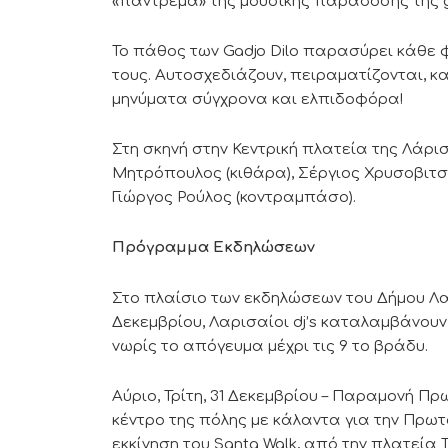
«πάντρεμα» της μουσικής παράδοσης της gy
Το πάθος των Gadjo Dilo παρασύρει κάθε φ
τους. Αυτοσχεδιάζουν, πειραματίζονται, κ
μηνύματα σύγχρονα και ελπιδοφόρα!
Στη σκηνή στην Κεντρική πλατεία της Λάρι
Μητρόπουλος (κιθάρα), Σέργιος Χρυσοβιτσ
Γιώργος Ρούλος (κοντραμπάσο).
Πρόγραμμα Εκδηλώσεων
Στο πλαίσιο των εκδηλώσεων του Δήμου Λαρ
Δεκεμβρίου, Λαρισαίοι dj’s καταλαμβάνουν
νωρίς το απόγευμα μέχρι τις 9 το βράδυ.
Αύριο, Τρίτη, 31 Δεκεμβρίου – Παραμονή Πρ
κέντρο της πόλης με κάλαντα για την Πρωτο
εκκίνηση του Santa Walk, από την πλατεία