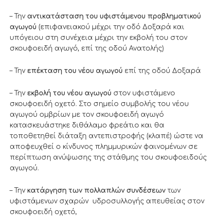
– Την
αντικατάσταση του υφιστάμενου προβληματικού
αγωγού
(επιφανειακού μέχρι την οδό Δοξαρά και
υπόγειου στη συνέχεια μέχρι την εκβολή του στον
σκουφοειδή αγωγό, επί της οδού Ανατολής)
– Την
επέκταση του νέου αγωγού
επί της οδού Δοξαρά
– Την
εκβολή του νέου αγωγού
στον υφιστάμενο
σκουφοειδή οχετό. Στο σημείο συμβολής του νέου
αγωγού ομβρίων με τον σκουφοειδή αγωγό
κατασκευάστηκε διθάλαμο φρεάτιο και θα
τοποθετηθεί διάταξη αντεπιστροφής (κλαπέ) ώστε να
αποφευχθεί ο κίνδυνος πλημμυρικών φαινομένων σε
περίπτωση ανύψωσης της στάθμης του σκουφοειδούς
αγωγού.
– Την
κατάργηση των πολλαπλών συνδέσεων
των
υφιστάμενων σχαρών υδροσυλλογής απευθείας στον
σκουφοειδή οχετό,