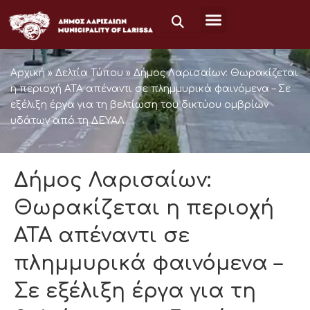
Μετάβαση
στο
περιεχόμενο
Αρχική
»
Δελτία Τύπου
»
Δήμος Λαρισαίων: Θωρακίζεται
η περιοχή ΑΤΑ απέναντι σε πλημμυρικά φαινόμενα – Σε
εξέλιξη έργα για τη βελτίωση του δικτύου ομβρίων
υδάτων από τη ΔΕΥΑΛ
Δήμος Λαρισαίων:
Θωρακίζεται η περιοχή
ΑΤΑ απέναντι σε
πλημμυρικά φαινόμενα –
Σε εξέλιξη έργα για τη