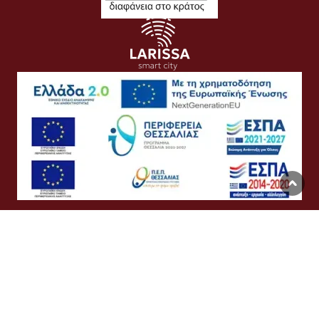
Όροι Χρήσης
Προσωπικά Δεδομένα
Πολιτική Cookies
Προσβασιμότητα
Συχνές Ερωτήσεις
Βοήθεια
Σύνδεση
English
Ελληνικά
©
Δήμος Λαρισαίων