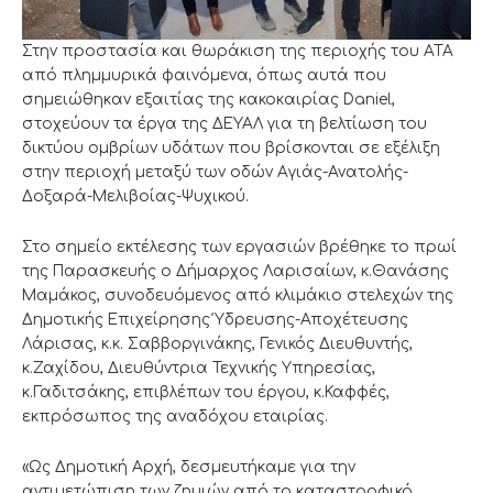
Στην προστασία και θωράκιση της περιοχής του ΑΤΑ
από πλημμυρικά φαινόμενα, όπως αυτά που
σημειώθηκαν εξαιτίας της κακοκαιρίας Daniel,
στοχεύουν τα έργα της ΔΕΥΑΛ για τη βελτίωση του
δικτύου ομβρίων υδάτων που βρίσκονται σε εξέλιξη
στην περιοχή μεταξύ των οδών Αγιάς-Ανατολής-
Δοξαρά-Μελιβοίας-Ψυχικού.
Στο σημείο εκτέλεσης των εργασιών βρέθηκε το πρωί
της Παρασκευής ο Δήμαρχος Λαρισαίων, κ.Θανάσης
Μαμάκος, συνοδευόμενος από κλιμάκιο στελεχών της
Δημοτικής Επιχείρησης Ύδρευσης-Αποχέτευσης
Λάρισας, κ.κ. Σαββοργινάκης, Γενικός Διευθυντής,
κ.Ζαχίδου, Διευθύντρια Τεχνικής Υπηρεσίας,
κ.Γαδιτσάκης, επιβλέπων του έργου, κ.Καφφές,
εκπρόσωπος της αναδόχου εταιρίας.
«Ως Δημοτική Αρχή, δεσμευτήκαμε για την
αντιμετώπιση των ζημιών από το καταστροφικό