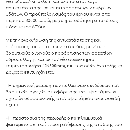
νέα υδραυλική μελέτη και υλοποιείται έργο
αντικατάστασης και επέκτασης αγωγών ομβρίων
υδάτων. Ο προϋπολογισμός του έργου είναι στα
περίπου 80.000 ευρώ, με χρηματοδότηση από ίδιους
πόρους της ΔΕΥΑΛ.
Με την ολοκλήρωση της αντικατάστασης και
επέκτασης του υφιστάμενου δικτύου, με νέους
βαρυτικούς αγωγούς αποφόρτισης των φρεατίων
υδροσυλλογής και με τον νέο συλλεκτήριο
τσιμεντοσωλήνα (DN600mm), επί των οδών Ανατολής και
Δοξαρά επιτυγχάνεται:
– Η
σημαντική μείωση των πολλαπλών συνδέσεων
των
βαρυτικών αγωγών αποφόρτισης των υφιστάμενων
σχαρών υδροσυλλογής στον υφιστάμενο σκουφοειδή
οχετό.
– Η
προστασία της περιοχής από πλημμυρικά
φαινόμενα
σε περίπτωση ανύψωσης της στάθμης του