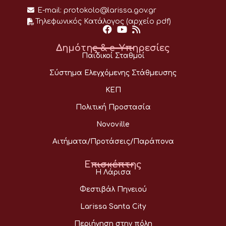
E-mail:
protokolo@larissa.gov.gr
Τηλεφωνικός Κατάλογος (αρχείο pdf)
Δημότης & e-Υπηρεσίες
Παιδικοί Σταθμοί
Σύστημα Ελεγχόμενης Στάθμευσης
ΚΕΠ
Πολιτική Προστασία
Novoville
Αιτήματα/Προτάσεις/Παράπονα
Επισκέπτης
Η Λάρισα
Φεστιβάλ Πηνειού
Larissa Santa City
Περιήγηση στην πόλη