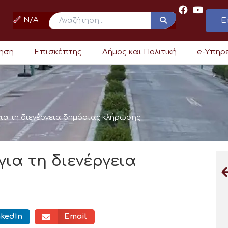
N/A
Ε
ρηση
Επισκέπτης
Δήμος και Πολιτική
e-Υπηρ
ια τη διενέργεια δημόσιας κλήρωσης
ια τη διενέργεια
nkedIn
Email