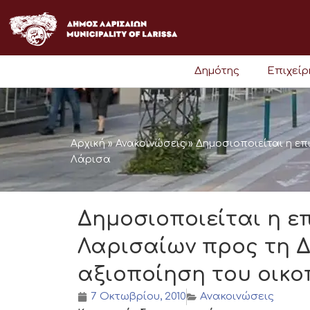
Μετάβαση
στο
περιεχόμενο
Δημότης
Επιχεί
Αρχική
»
Ανακοινώσεις
»
Δημοσιοποιείται η επ
Λάρισα
Δημοσιοποιείται η ε
Λαρισαίων προς τη Διο
αξιοποίηση του οικ
7 Οκτωβρίου, 2010
Ανακοινώσεις