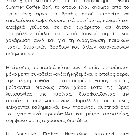
Στον χώρο λειτουργεί και το αναψυκτήριο “Pisina
Summer Coffee Bar”, το οποίο είναι ανοιχτό από το
πρωί έως αργά το βράδυ, οπού μπορείτε να
απολαύσετε καφέ, δροσιστικά ροφήματα, παγωτά και
ελαφριά γεύματα, σε ένα ευχάριστο και άνετο
περιβάλλον δίπλα στο νερό.
I
δανικό σημείο για
χαλάρωση αλλά και για τη διοργάνωση παιδικών
πάρτι, θεματικών βραδιών και άλλων καλοκαιρινών
εκδηλώσεων.
Η είσοδος σε παιδιά κάτω των 14 ετών επιτρέπεται
μόνο με τη συνοδεία γονέα ή κηδεμόνα, ο οποίος φέρει
την πλήρη ευθύνη. Πιστοποιημένοι ναυαγοσώστες
βρίσκονται διαρκώς στον χώρο κατά τις ώρες
λειτουργίας της πισίνας, διασφαλίζοντας την
ασφάλεια των λουομένων. Παράλληλα, οι πισίνες
ελέγχονται καθημερινά, ενώ τηρούνται αυστηρά όλα
τα υγειονομικά πρωτόκολλα και μέτρα ασφαλείας,
σύμφωνα με τις ισχύουσες διατάξεις.
Η Δημοτική Πισίνα Νεάπολης αποτελεί μια