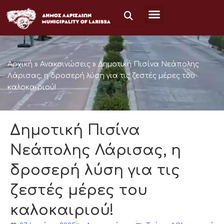
Μετάβαση
στο
περιεχόμενο
Αρχική
»
Ανακοινώσεις
»
Δημοτική Πισίνα Νεάπολης
Λάρισας, η δροσερή λύση για τις ζεστές μέρες του
καλοκαιριού!
Δημοτική Πισίνα
Νεάπολης Λάρισας, η
δροσερή λύση για τις
ζεστές μέρες του
καλοκαιριού!