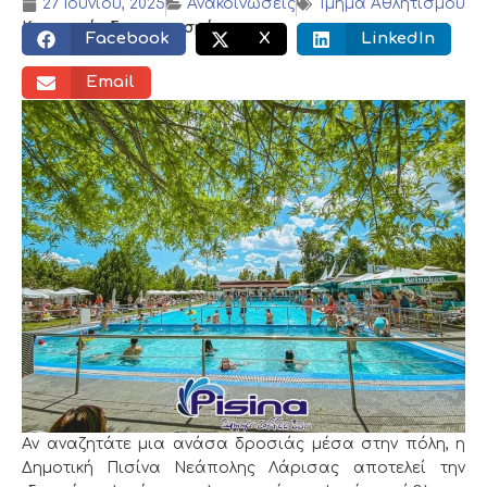
27 Ιουνίου, 2025
Ανακοινώσεις
Τμήμα Αθλητισμού
Κοινωνικός διαμοιρασμός:
Facebook
X
LinkedIn
Email
Αν αναζητάτε μια ανάσα δροσιάς μέσα στην πόλη, η
Δημοτική Πισίνα Νεάπολης Λάρισας αποτελεί την