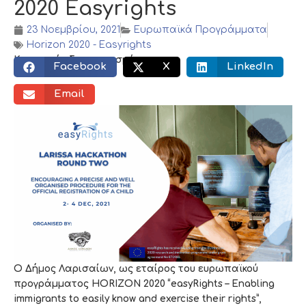
2020 Easyrights
23 Νοεμβρίου, 2021
Ευρωπαϊκά Προγράμματα
Horizon 2020 - Easyrights
Κοινωνικός διαμοιρασμός:
Facebook
X
LinkedIn
Email
Ο Δήμος Λαρισαίων, ως εταίρος του ευρωπαϊκού
προγράμματος HORIZON 2020 “easyRights – Enabling
immigrants to easily know and exercise their rights”,