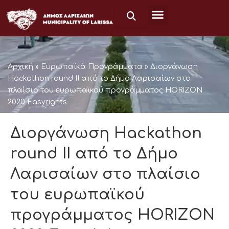
Μετάβαση
στο
περιεχόμενο
Αρχική
»
Ευρωπαϊκά Προγράμματα
»
Διοργάνωση
Hackathon round II από το Δήμο Λαρισαίων στο
πλαίσιο του ευρωπαϊκού προγράμματος HORIZON
2020 Easyrights
Διοργάνωση Hackathon
round II από το Δήμο
Λαρισαίων στο πλαίσιο
του ευρωπαϊκού
προγράμματος HORIZON