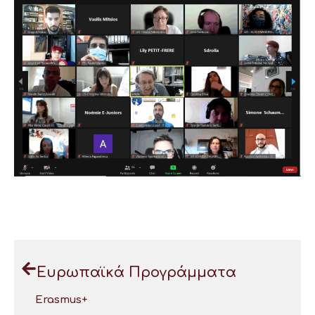
Ευρωπαϊκά Προγράμματα
Erasmus+