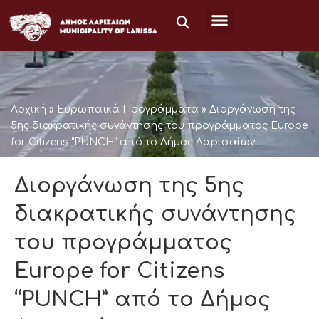
Μετάβαση
στο
περιεχόμενο
Αρχική
»
Ευρωπαϊκά Προγράμματα
»
Διοργάνωση της
5ης διακρατικής συνάντησης του προγράμματος Europe
for Citizens “PUNCH” από το Δήμος Λαρισαίων
Διοργάνωση της 5ης
διακρατικής συνάντησης
του προγράμματος
Europe for Citizens
“PUNCH” από το Δήμος