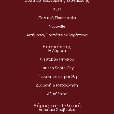
Σύστημα Ελεγχόμενης Στάθμευσης
ΚΕΠ
Πολιτική Προστασία
Novoville
Αιτήματα/Προτάσεις/Παράπονα
Επισκέπτης
Η Λάρισα
Φεστιβάλ Πηνειού
Larissa Santa City
Περιήγηση στην πόλη
Διαμονή & Μετακίνηση
Αξιοθέατα
Δήμος και Πολιτική
Δημοτικό Συμβούλιο