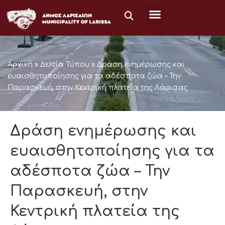
Μετάβαση
στο
περιεχόμενο
Αρχική
»
Δελτία Τύπου
»
Δράση ενημέρωσης και
ευαισθητοποίησης για τα αδέσποτα ζώα – Την
Παρασκευή, στην Κεντρική πλατεία της Λάρισας
Δράση ενημέρωσης και
ευαισθητοποίησης για τα
αδέσποτα ζώα – Την
Παρασκευή, στην
Κεντρική πλατεία της