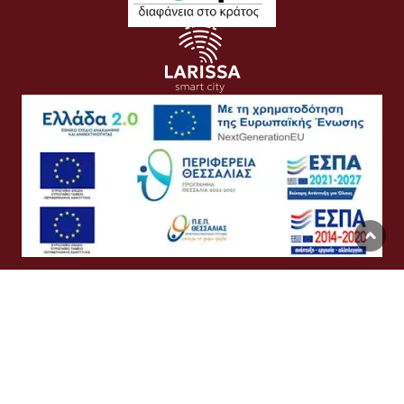
Όροι Χρήσης
Προσωπικά Δεδομένα
Πολιτική Cookies
Προσβασιμότητα
Συχνές Ερωτήσεις
Βοήθεια
Σύνδεση
English
Ελληνικά
©
Δήμος Λαρισαίων