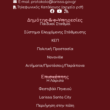
E-mail:
protokolo@larissa.gov.gr
Τηλεφωνικός Κατάλογος (αρχείο pdf)
Δημότης & e-Υπηρεσίες
Παιδικοί Σταθμοί
Σύστημα Ελεγχόμενης Στάθμευσης
ΚΕΠ
Πολιτική Προστασία
Novoville
Αιτήματα/Προτάσεις/Παράπονα
Επισκέπτης
Η Λάρισα
Φεστιβάλ Πηνειού
Larissa Santa City
Περιήγηση στην πόλη