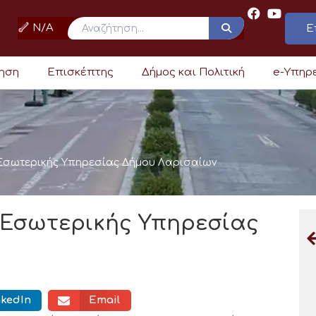
N/A
Ε
ρηση
Επισκέπτης
Δήμος και Πολιτική
e-Υπηρ
Εσωτερικής Υπηρεσίας Δήμου Λαρισαίων
 Εσωτερικής Υπηρεσίας
nkedIn
Email