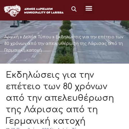
Μετάβαση
στο
περιεχόμενο
Αρχική
»
Δελτία Τύπου
»
Εκδηλώσεις για την επέτειο των
80 χρόνων από την απελευθέρωση της Λάρισας από τη
Γερμανική κατοχή
Εκδηλώσεις για την
επέτειο των 80 χρόνων
από την απελευθέρωση
της Λάρισας από τη
Γερμανική κατοχή