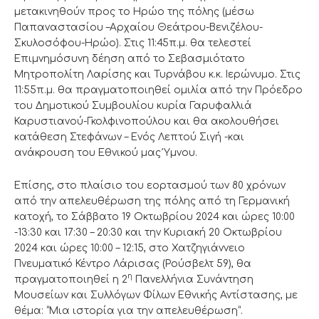
μετακινηθούν προς το Ηρώο της πόλης (μέσω
Παπαναστασίου –Αρχαίου Θεάτρου-Βενιζέλου-
Σκυλοσόφου-Ηρώο). Στις 11:45π.μ. θα τελεστεί
Επιμνημόσυνη δέηση από το Σεβασμιότατο
Μητροπολίτη Λαρίσης και Τυρνάβου κ.κ. Ιερώνυμο. Στις
11:55π.μ. θα πραγματοποιηθεί ομιλία από την Πρόεδρο
του Δημοτικού Συμβουλίου κυρία Γαρυφαλλιά
Καρυστιανού-Γκολφινοπούλου και θα ακολουθήσει
κατάθεση Στεφάνων – Ενός Λεπτού Σιγή -και
ανάκρουση του Εθνικού μας Ύμνου.
Επίσης, στο πλαίσιο του εορτασμού των 80 χρόνων
από την απελευθέρωση της πόλης από τη Γερμανική
κατοχή, το Σάββατο 19 Οκτωβρίου 2024 και ώρες 10:00
-13:30 και 17:30 – 20:30 και την Κυριακή 20 Οκτωβρίου
2024 και ώρες 10:00 – 12:15, στο Χατζηγιάννειο
Πνευματικό Κέντρο Λάρισας (Ρούσβελτ 59), θα
η
πραγματοποιηθεί η 2
Πανελλήνια Συνάντηση
Μουσείων και Συλλόγων Φίλων Εθνικής Αντίστασης, με
θέμα: “Μια ιστορία για την απελευθέρωση”.