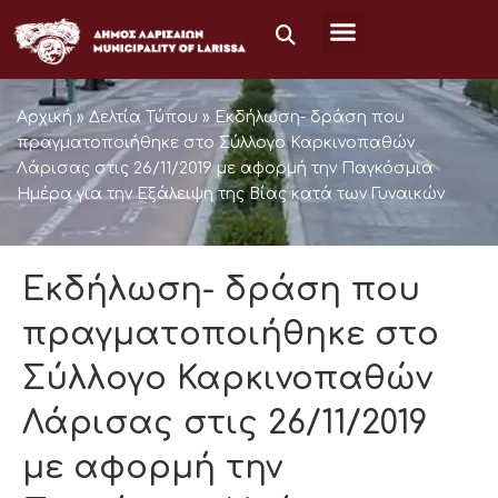
Μετάβαση
στο
περιεχόμενο
Αρχική
»
Δελτία Τύπου
»
Εκδήλωση- δράση που
πραγματοποιήθηκε στο Σύλλογο Καρκινοπαθών
Λάρισας στις 26/11/2019 με αφορμή την Παγκόσμια
Ημέρα για την Εξάλειψη της Βίας κατά των Γυναικών
Εκδήλωση- δράση που
πραγματοποιήθηκε στο
Σύλλογο Καρκινοπαθών
Λάρισας στις 26/11/2019
με αφορμή την