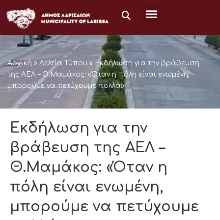
Μετάβαση
στο
περιεχόμενο
Αρχική
»
Δελτία Τύπου
»
Εκδήλωση για την βράβευση
της ΑΕΛ – Θ.Μαμάκος: «Όταν η πόλη είναι ενωμένη,
μπορούμε να πετύχουμε πολλά»
Εκδήλωση για την
βράβευση της ΑΕΛ –
Θ.Μαμάκος: «Όταν η
πόλη είναι ενωμένη,
μπορούμε να πετύχουμε