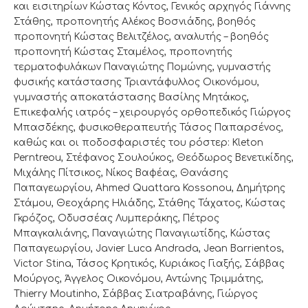
και εισιτηρίων Κώστας Κόντος, Γενικός αρχηγός Γιάννης
Στάθης, προπονητής Αλέκος Βοσνιάδης, βοηθός
προπονητή Κώστας Βελιτζέλος, αναλυτής – βοηθός
προπονητή Κώστας Σταμέλος, προπονητής
τερματοφυλάκων Παναγιώτης Πομώνης, γυμναστής
φυσικής κατάστασης Τριαντάφυλλος Οικονόμου,
γυμναστής αποκατάστασης Βασίλης Μητάκος,
Επικεφαλής ιατρός – χειρουργός ορθοπεδικός Γιώργος
Μπασδέκης, φυσικοθεραπευτής Τάσος Παπαρσένος,
καθώς και οι ποδοσφαριστές του ρόστερ: Kleton
Perntreou, Στέφανος Σουλούκος, Θεόδωρος Βενετικίδης,
Μιχάλης Πίτσικος, Νίκος Βαφέας, Θανάσης
Παπαγεωργίου, Ahmed Quattara Kossonou, Δημήτρης
Στάμου, Θεοχάρης Ηλιάδης, Στάθης Τάχατος, Κώστας
Γκρόζος, Οδυσσέας Λυμπεράκης, Πέτρος
Μπαγκαλιάνης, Παναγιώτης Παναγιωτίδης, Κώστας
Παπαγεωργίου, Javier Luca Andrada, Jean Barrientos,
Victor Stina, Τάσος Κρητικός, Κυριάκος Γιαξής, Σάββας
Μούργος, Άγγελος Οικονόμου, Αντώνης Τριμμάτης,
Thierry Moutinho, Σάββας Σιατραβάνης, Γιώργος