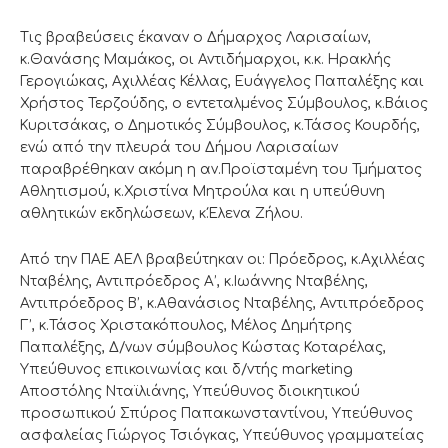
Τις βραβεύσεις έκαναν ο Δήμαρχος Λαρισαίων,
κ.Θανάσης Μαμάκος, οι Αντιδήμαρχοι, κ.κ. Ηρακλής
Γερογιώκας, Αχιλλέας Κέλλας, Ευάγγελος Παπαλέξης και
Χρήστος Τερζούδης, ο εντεταλμένος Σύμβουλος, κ.Βάιος
Κυριτσάκας, ο Δημοτικός Σύμβουλος, κ.Τάσος Κουρδής,
ενώ από την πλευρά του Δήμου Λαρισαίων
παραβρέθηκαν ακόμη η αν.Προϊσταμένη του Τμήματος
Αθλητισμού, κ.Χριστίνα Μητρούλα και η υπεύθυνη
αθλητικών εκδηλώσεων, κ.Έλενα Ζήλου.
Από την ΠΑΕ ΑΕΛ βραβεύτηκαν οι: Πρόεδρος, κ.Αχιλλέας
Νταβέλης, Αντιπρόεδρος Α’, κ.Ιωάννης Νταβέλης,
Αντιπρόεδρος Β’, κ.Αθανάσιος Νταβέλης, Αντιπρόεδρος
Γ’, κ.Τάσος Χριστακόπουλος, Μέλος Δημήτρης
Παπαλέξης, Δ/νων σύμβουλος Κώστας Κοταρέλας,
Υπεύθυνος επικοινωνίας και δ/ντής marketing
Αποστόλης Νταϊλιάνης, Υπεύθυνος διοικητικού
προσωπικού Σπύρος Παπακωνσταντίνου, Υπεύθυνος
ασφαλείας Γιώργος Τσιόγκας, Υπεύθυνος γραμματείας