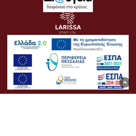
Όροι Χρήσης
Προσωπικά Δεδομένα
Πολιτική Cookies
Προσβασιμότητα
Συχνές Ερωτήσεις
Βοήθεια
Σύνδεση
English
Ελληνικά
©
Δήμος Λαρισαίων