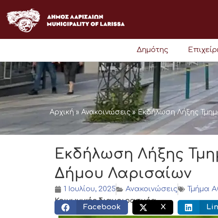
Μετάβαση
στο
περιεχόμενο
Δημότης
Επιχεί
Αρχική
»
Ανακοινώσεις
»
Εκδήλωση Λήξης Τμημ
Εκδήλωση Λήξης Τμημ
Δήμου Λαρισαίων
1 Ιουλίου, 2025
Ανακοινώσεις
Τμήμα Α
Κοινωνικός διαμοιρασμός:
Facebook
X
Li