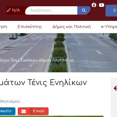
N/A
Ε
ρηση
Επισκέπτης
Δήμος και Πολιτική
e-Υπηρ
άτων Τένις Ενηλίκων Δήμου Λαρισαίων
άτων Τένις Ενηλίκων
θλητισμού
nkedIn
Email