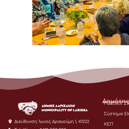
Δημότης
Παιδικοί Σ
Σύστημα Ελ
Διεύθυνση:
Ίωνος Δραγούμη 1, 41222
ΚΕΠ