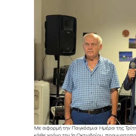
Με αφορμή την Παγκόσμια Ημέρα της Τρίτης
κάθε χρόνο την 1η Οκτωβρίου, πραγματοποι