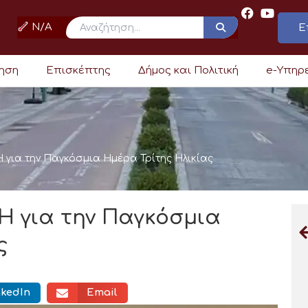
N/A
Ε
ρηση
Επισκέπτης
Δήμος και Πολιτική
e-Υπηρ
 για την Παγκόσμια Ημέρα Τρίτης Ηλικίας
Η για την Παγκόσμια
ς
nkedIn
Email