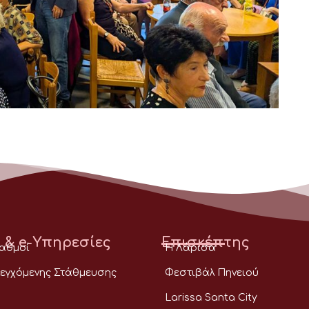
 & e-Υπηρεσίες
Επισκέπτης
ταθμοί
Η Λάρισα
εγχόμενης Στάθμευσης
Φεστιβάλ Πηνειού
Larissa Santa City