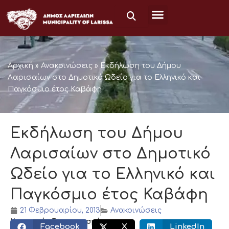
Μετάβαση
στο
περιεχόμενο
Αρχική
»
Ανακοινώσεις
»
Εκδήλωση του Δήμου
Λαρισαίων στο Δημοτικό Ωδείο για το Ελληνικό και
Παγκόσμιο έτος Καβάφη
Εκδήλωση του Δήμου
Λαρισαίων στο Δημοτικό
Ωδείο για το Ελληνικό και
Παγκόσμιο έτος Καβάφη
21 Φεβρουαρίου, 2013
Ανακοινώσεις
Κοινωνικός διαμοιρασμός:
Facebook
X
LinkedIn