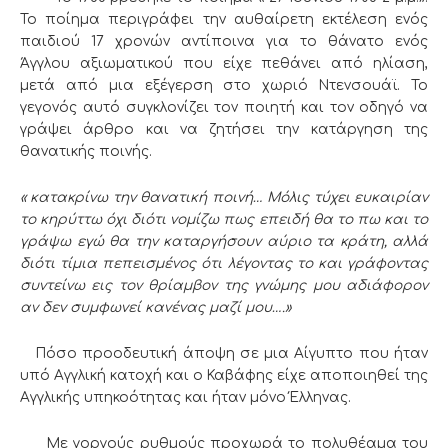
Το ποίημα περιγράφει την αυθαίρετη εκτέλεση ενός
παιδιού 17 χρονών αντίποινα για το θάνατο ενός
Άγγλου αξιωματικού που είχε πεθάνει από ηλίαση,
μετά από μια εξέγερση στο χωριό Ντενσουάϊ. Το
γεγονός αυτό συγκλονίζει τον ποιητή και τον οδηγό να
γράψει άρθρο και να ζητήσει την κατάργηση της
θανατικής ποινής.
« κατακρίνω την θανατική ποινή… Μόλις τύχει ευκαιρίαν
το κηρύττω όχι διότι νομίζω πως επειδή θα το πω και το
γράψω εγώ θα την καταργήσουν αύριο τα κράτη, αλλά
διότι τίμια πεπεισμένος ότι λέγοντας το και γράφοντας
συντείνω εις τον θρίαμβον της γνώμης μου αδιάφορον
αν δεν συμφωνεί κανένας μαζί μου….»
Πόσο προοδευτική άποψη σε μια Αίγυπτο που ήταν
υπό Αγγλική κατοχή και ο Καβάφης είχε αποποιηθεί της
Αγγλικής υπηκοότητας και ήταν μόνο Έλληνας.
Με γοργούς ρυθμούς προχωρά το πολυθέαμα του