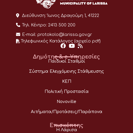
Διεύθυνση:
Ίωνος Δραγούμη 1, 41222
Τηλ. Κέντρο:
2413 500 200
E-mail:
protokolo@larissa.gov.gr
Τηλεφωνικός Κατάλογος (αρχείο pdf)
Δημότης & e-Υπηρεσίες
Παιδικοί Σταθμοί
Σύστημα Ελεγχόμενης Στάθμευσης
ΚΕΠ
Πολιτική Προστασία
Novoville
Αιτήματα/Προτάσεις/Παράπονα
Επισκέπτης
Η Λάρισα