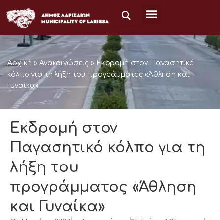
Μετάβαση
στο
περιεχόμενο
Αρχική
»
Ανακοινώσεις
»
Εκδρομή στον Παγασητικό
κόλπο για τη λήξη του προγράμματος «Άθληση και
Γυναίκα»
Εκδρομή στον
Παγασητικό κόλπο για τη
λήξη του
προγράμματος «Άθληση
και Γυναίκα»