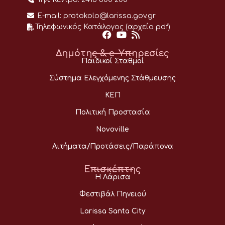
E-mail:
protokolo@larissa.gov.gr
Τηλεφωνικός Κατάλογος (αρχείο pdf)
Δημότης & e-Υπηρεσίες
Παιδικοί Σταθμοί
Σύστημα Ελεγχόμενης Στάθμευσης
ΚΕΠ
Πολιτική Προστασία
Novoville
Αιτήματα/Προτάσεις/Παράπονα
Επισκέπτης
Η Λάρισα
Φεστιβάλ Πηνειού
Larissa Santa City