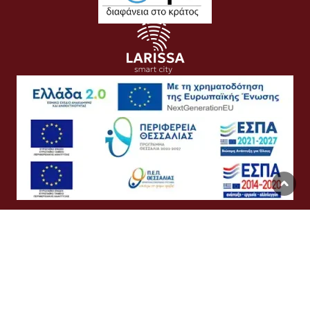
Όροι Χρήσης
Προσωπικά Δεδομένα
Πολιτική Cookies
Προσβασιμότητα
Συχνές Ερωτήσεις
Βοήθεια
Σύνδεση
English
Ελληνικά
©
Δήμος Λαρισαίων