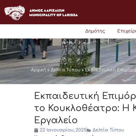
Μετάβαση
στο
περιεχόμενο
Δημότης
Επιχεί
Αρχική
»
Δελτία Τύπου
»
Εκπαιδευτική Επιμόρφ
Εκπαιδευτική Επιμό
το Κουκλοθέατρο: Η 
Εργαλείο
22 Ιανουαρίου, 2025
Δελτία Τύπου