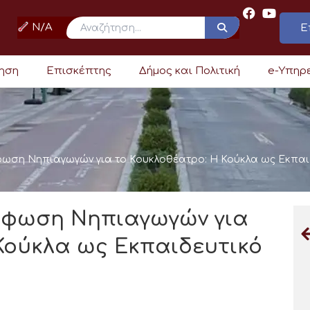
N/A
Ε
ρηση
Επισκέπτης
Δήμος και Πολιτική
e-Υπηρ
ωση Νηπιαγωγών για το Κουκλοθέατρο: Η Κούκλα ως Εκπαι
ρφωση Νηπιαγωγών για
Κούκλα ως Εκπαιδευτικό