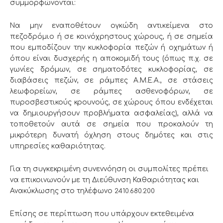
συμμορφώνονται:
Να μην εναποθέτουν ογκώδη αντικείμενα στο
πεζοδρόμιο ή σε κοινόχρηστους χώρους, ή σε σημεία
που εμποδίζουν την κυκλοφορία πεζών ή οχημάτων ή
όπου είναι δυσχερής η αποκομιδή τους (όπως π.χ. σε
γωνίες δρόμων, σε σηματοδότες κυκλοφορίας, σε
διαβάσεις πεζών, σε ράμπες Α.Μ.Ε.Α., σε στάσεις
λεωφορείων, σε ράμπες ασθενοφόρων, σε
πυροσβεστικούς κρουνούς, σε χώρους όπου ενδέχεται
να δημιουργήσουν προβλήματα ασφαλείας), αλλά να
τοποθετούν αυτά σε σημεία που προκαλούν τη
μικρότερη δυνατή όχληση στους δημότες και στις
υπηρεσίες καθαριότητας.
Για τη συγκεκριμένη συνεννόηση οι συμπολίτες πρέπει
να επικοινωνούν με τη Διεύθυνση Καθαριότητας και
Ανακύκλωσης στο τηλέφωνο
2410.680.200
Επίσης σε περίπτωση που υπάρχουν εκτεθειμένα