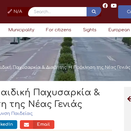
N/A
C
Search
Municipality
For citizens
Sights
European
Παιδική Παχυσαρκία & Διαβήτης: Η Πρόκληση της Νέας Γενιάς
 Παιδική Παχυσαρκία &
η της Νέας Γενιάς
υνση Παιδείας
nkedIn
Email