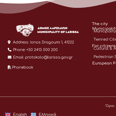
The city
Municipalit
Municipality
Twinned Citi
Address:
Ionos Dragoumi 1, 41222
For citizens
Cultural & A
Phone:
+30 2413 500 200
Pedestrian 
Email:
protokolo@larissa.gov.gr
European P
Phonebook
Όροι
English
Ελληνικά