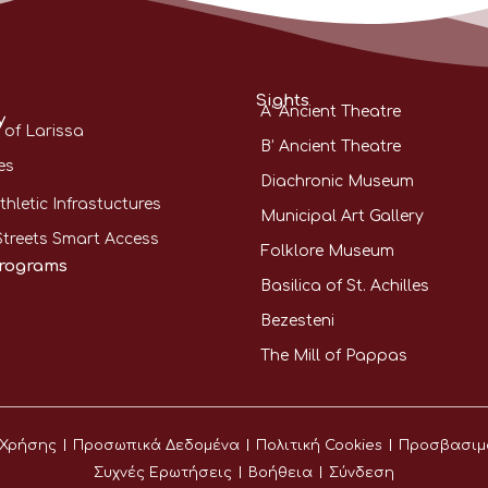
Sights
A’ Ancient Theatre
y
 of Larissa
B’ Ancient Theatre
es
Diachronic Museum
thletic Infrastuctures
Municipal Art Gallery
Streets Smart Access
Folklore Museum
rograms
Basilica of St. Achilles
Bezesteni
The Mill of Pappas
 Χρήσης
Προσωπικά Δεδομένα
Πολιτική Cookies
Προσβασιμ
Συχνές Ερωτήσεις
Βοήθεια
Σύνδεση