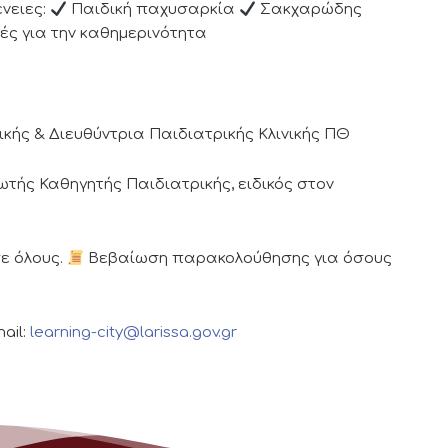
νειες:
Παιδική παχυσαρκία
Σακχαρώδης
ς για την καθημερινότητα
ικής & Διευθύντρια Παιδιατρικής Κλινικής ΠΘ
τής Καθηγητής Παιδιατρικής, ειδικός στον
ε όλους.
Βεβαίωση παρακολούθησης για όσους
ail:
learning-city@larissa.gov.gr