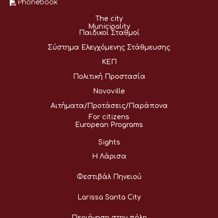
Phonebook
The city
Municipality
Παιδικοί Σταθμοί
Σύστημα Ελεγχόμενης Στάθμευσης
ΚΕΠ
Πολιτική Προστασία
Novoville
Αιτήματα/Προτάσεις/Παράπονα
For citizens
European Programs
Sights
Η Λάρισα
Φεστιβάλ Πηνειού
Larissa Santa City
Περιήγηση στην πόλη